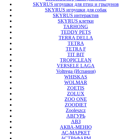
SKYRUS игрушки для птиц и грызунов
SKYRUS игрушки для собак
SKYRUS интерактив
SKYRUS клетки
TARHONG
TEDDY PETS
TERRA DELLA
TETRA
TETRA F
TIT BIT
TROPICLEAN
VERSELE LAGA
Voltrega (Испания)
WHISKAS
WOLMAR
ZOETIS
ZOLUX
ZOO ONE
ZOODIET
Zooleszcz
АВГУРЬ
АВЗ
АКВА-МЕНЮ
АС-МАРКЕТ
АСТРАФАРМ