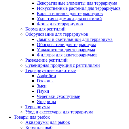
Декоративные элементы для террариума
Искусственные растения для террариумов
Коряги и лианы для террариумов
Укрытия и домики для рептилий
Фоны для террариумов
Корма для рептилий
Оборудование для террариумов
Лампы и светильники для террариума
Обогреватели для террариума
Увлажнители для террариума
Фильтры для акватеррариумов
Разведение рептилий
Сувенирная продукция с рептилиями
Террариумные животные
Амфибии
Гекконы
Змеи
Пауки
Черепахи сухопутные
Ящерицы
Террариумы
Уход и аксессуары для террариума
Товары для рыбок
Аквариумы для рыбок
Корм для рыб