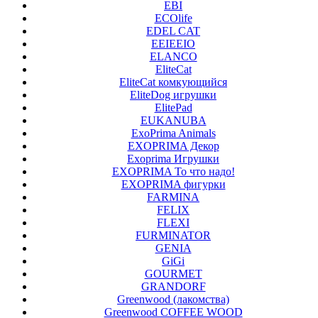
EBI
ECOlife
EDEL CAT
EEIEEIO
ELANCO
EliteCat
EliteCat комкующийся
EliteDog игрушки
ElitePad
EUKANUBA
ExoPrima Animals
EXOPRIMA Декор
Exoprima Игрушки
EXOPRIMA То что надо!
EXOPRIMA фигурки
FARMINA
FELIX
FLEXI
FURMINATOR
GENIA
GiGi
GOURMET
GRANDORF
Greenwood (лакомства)
Greenwood COFFEE WOOD