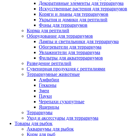
Декоративные элементы для террариума
Искусственные растения для террариумов
Коряги и лианы для террариумов
Укрытия и домики для рептилий
Фоны для террариумов
Корма для рептилий
Оборудование для террариумов
Лампы и светильники для террариума
Обогреватели для террариума
Увлажнители для террариума
Фильтры для акватеррариумов
Разведение рептилий
Сувенирная продукция с рептилиями
Террариумные животные
Амфибии
Гекконы
Змеи
Пауки
Черепахи сухопутные
Ящерицы
Террариумы
Уход и аксессуары для террариума
Товары для рыбок
Аквариумы для рыбок
Корм для рыб