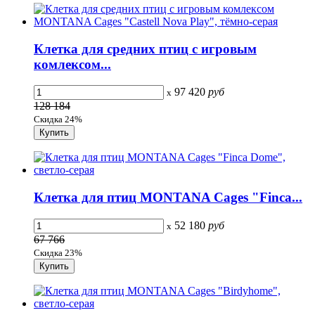
Клетка для средних птиц с игровым
комлексом...
97 420
руб
x
128 184
Скидка 24%
Клетка для птиц MONTANA Cages "Finca...
52 180
руб
x
67 766
Скидка 23%