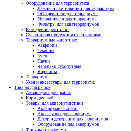
Оборудование для террариумов
Лампы и светильники для террариума
Обогреватели для террариума
Увлажнители для террариума
Фильтры для акватеррариумов
Разведение рептилий
Сувенирная продукция с рептилиями
Террариумные животные
Амфибии
Гекконы
Змеи
Пауки
Черепахи сухопутные
Ящерицы
Террариумы
Уход и аксессуары для террариума
Товары для рыбок
Аквариумы для рыбок
Корм для рыб
Товары для аквариумистики
Аквариумная химия
Аксессуары для аквариума
Декор и декорации для аквариумов
Оборудование для аквариумов
Фигурки с рыбками