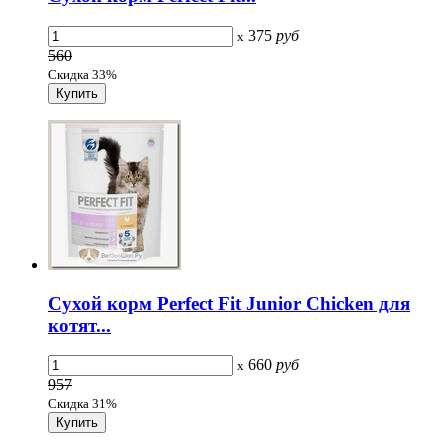
375
руб
x
560
Скидка 33%
Сухой корм Perfect Fit Junior Chicken для
котят...
660
руб
x
957
Скидка 31%