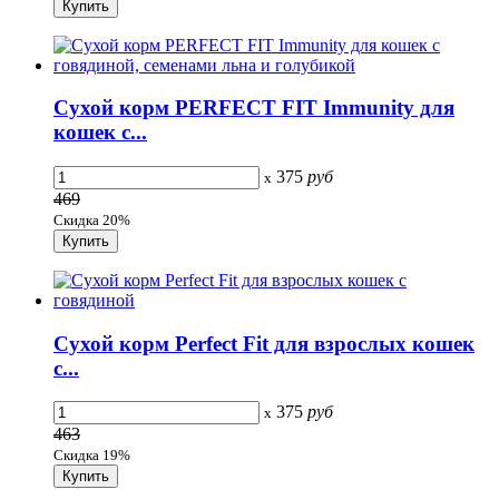
Сухой корм PERFECT FIT Immunity для
кошек с...
375
руб
x
469
Скидка 20%
Сухой корм Perfect Fit для взрослых кошек
с...
375
руб
x
463
Скидка 19%