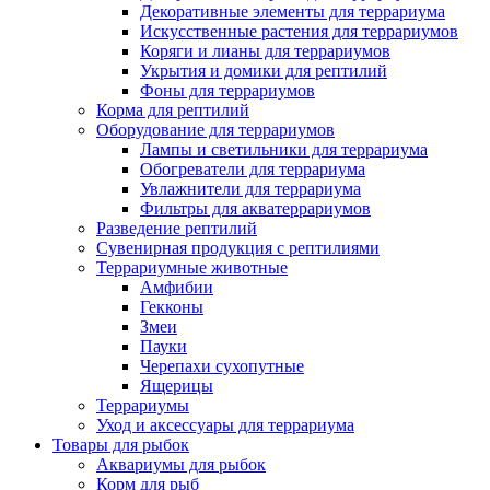
Декоративные элементы для террариума
Искусственные растения для террариумов
Коряги и лианы для террариумов
Укрытия и домики для рептилий
Фоны для террариумов
Корма для рептилий
Оборудование для террариумов
Лампы и светильники для террариума
Обогреватели для террариума
Увлажнители для террариума
Фильтры для акватеррариумов
Разведение рептилий
Сувенирная продукция с рептилиями
Террариумные животные
Амфибии
Гекконы
Змеи
Пауки
Черепахи сухопутные
Ящерицы
Террариумы
Уход и аксессуары для террариума
Товары для рыбок
Аквариумы для рыбок
Корм для рыб