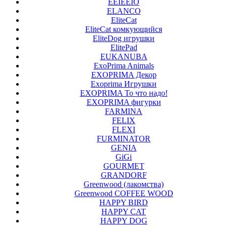
EEIEEIO
ELANCO
EliteCat
EliteCat комкующийся
EliteDog игрушки
ElitePad
EUKANUBA
ExoPrima Animals
EXOPRIMA Декор
Exoprima Игрушки
EXOPRIMA То что надо!
EXOPRIMA фигурки
FARMINA
FELIX
FLEXI
FURMINATOR
GENIA
GiGi
GOURMET
GRANDORF
Greenwood (лакомства)
Greenwood COFFEE WOOD
HAPPY BIRD
HAPPY CAT
HAPPY DOG