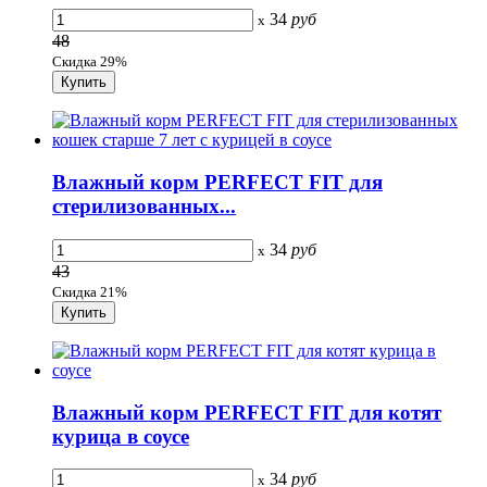
34
руб
x
48
Скидка 29%
Влажный корм PERFECT FIT для
стерилизованных...
34
руб
x
43
Скидка 21%
Влажный корм PERFECT FIT для котят
курица в соусе
34
руб
x