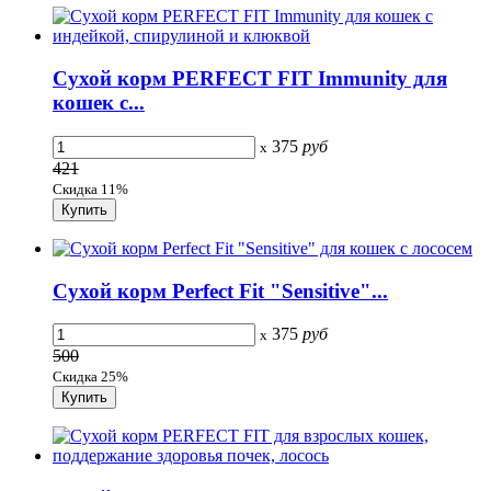
Сухой корм PERFECT FIT Immunity для
кошек с...
375
руб
x
421
Скидка 11%
Сухой корм Perfect Fit "Sensitive"...
375
руб
x
500
Скидка 25%