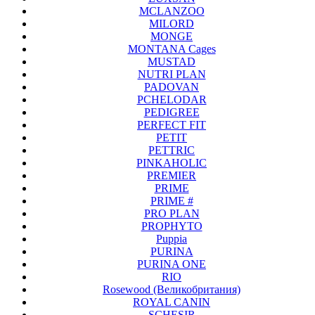
MCLANZOO
MILORD
MONGE
MONTANA Cages
MUSTAD
NUTRI PLAN
PADOVAN
PCHELODAR
PEDIGREE
PERFECT FIT
PETIT
PETTRIC
PINKAHOLIC
PREMIER
PRIME
PRIME #
PRO PLAN
PROPHYTO
Puppia
PURINA
PURINA ONE
RIO
Rosewood (Великобритания)
ROYAL CANIN
SCHESIR