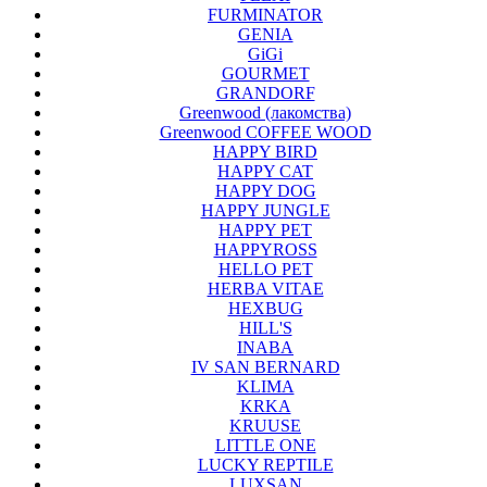
FURMINATOR
GENIA
GiGi
GOURMET
GRANDORF
Greenwood (лакомства)
Greenwood COFFEE WOOD
HAPPY BIRD
HAPPY CAT
HAPPY DOG
HAPPY JUNGLE
HAPPY PET
HAPPYROSS
HELLO PET
HERBA VITAE
HEXBUG
HILL'S
INABA
IV SAN BERNARD
KLIMA
KRKA
KRUUSE
LITTLE ONE
LUCKY REPTILE
LUXSAN