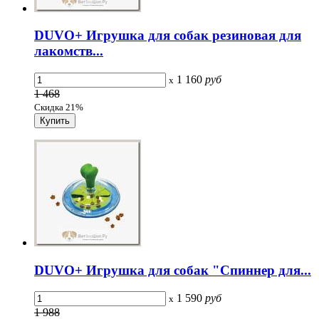
DUVO+ Игрушка для собак резиновая для
лакомств...
1 160
руб
x
1 468
Скидка 21%
DUVO+ Игрушка для собак "Спиннер для...
1 590
руб
x
1 988