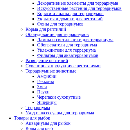
Декоративные элементы для террариума
Искусственные растения для террариумов
Коряги и лианы для террариумов
Укрытия и домики для рептилий
Фоны для террариумов
Корма для рептилий
Оборудование для террариумов
Лампы и светильники для террариума
Обогреватели для террариума
Увлажнители для террариума
Фильтры для акватеррариумов
Разведение рептилий
Сувенирная продукция с рептилиями
Террариумные животные
Амфибии
Гекконы
Змеи
Пауки
Черепахи сухопутные
Ящерицы
Террариумы
Уход и аксессуары для террариума
Товары для рыбок
Аквариумы для рыбок
Корм для рыб