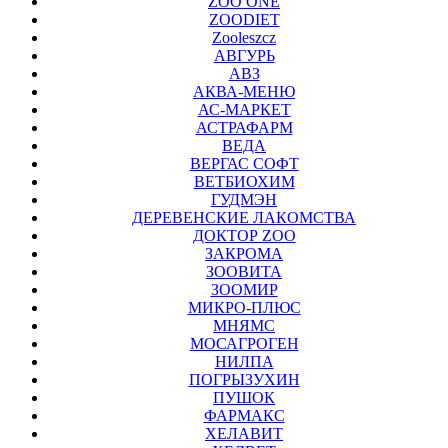
ZOO ONE
ZOODIET
Zooleszcz
АВГУРЬ
АВЗ
АКВА-МЕНЮ
АС-МАРКЕТ
АСТРАФАРМ
ВЕДА
ВЕРГАС СОФТ
ВЕТБИОХИМ
ГУДМЭН
ДЕРЕВЕНСКИЕ ЛАКОМСТВА
ДОКТОР ZOO
ЗАКРОМА
ЗООВИТА
ЗООМИР
МИКРО-ПЛЮС
МНЯМС
МОСАГРОГЕН
НИЛПА
ПОГРЫЗУХИН
ПУШОК
ФАРМАКС
ХЕЛАВИТ