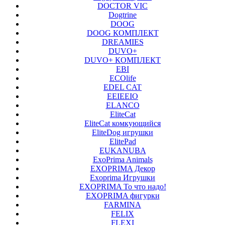
DOCTOR VIC
Dogtrine
DOOG
DOOG КОМПЛЕКТ
DREAMIES
DUVO+
DUVO+ КОМПЛЕКТ
EBI
ECOlife
EDEL CAT
EEIEEIO
ELANCO
EliteCat
EliteCat комкующийся
EliteDog игрушки
ElitePad
EUKANUBA
ExoPrima Animals
EXOPRIMA Декор
Exoprima Игрушки
EXOPRIMA То что надо!
EXOPRIMA фигурки
FARMINA
FELIX
FLEXI