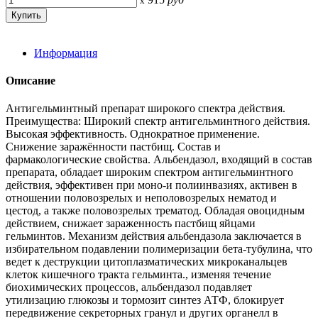
x
Информация
Описание
Антигельминтный препарат широкого спектра действия.
Преимущества: Широкий спектр антигельминтного действия.
Высокая эффективность. Однократное применение.
Снижение заражённости пастбищ. Состав и
фармакологические свойства. Альбендазол, входящий в состав
препарата, обладает широким спектром антигельминтного
действия, эффективен при моно-и полиинвазиях, активен в
отношении половозрелых и неполовозрелых нематод и
цестод, а также половозрелых трематод. Обладая овоцидным
действием, снижает зараженность пастбищ яйцами
гельминтов. Механизм действия альбендазола заключается в
избирательном подавлении полимеризации бета-тубулина, что
ведет к деструкции цитоплазматических микроканальцев
клеток кишечного тракта гельминта., изменяя течение
биохимических процессов, альбендазол подавляет
утилизацию глюкозы и тормозит синтез АТФ, блокирует
передвижение секреторных гранул и других органелл в