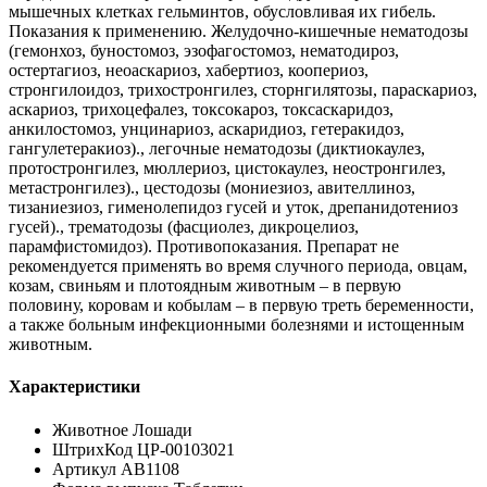
мышечных клетках гельминтов, обусловливая их гибель.
Показания к применению. Желудочно-кишечные нематодозы
(гемонхоз, буностомоз, эзофагостомоз, нематодироз,
остертагиоз, неоаскариоз, хабертиоз, коопериоз,
стронгилоидоз, трихостронгилез, сторнгилятозы, параскариоз,
аскариоз, трихоцефалез, токсокароз, токсаскаридоз,
анкилостомоз, унцинариоз, аскаридиоз, гетеракидоз,
гангулетеракиоз)., легочные нематодозы (диктиокаулез,
протостронгилез, мюллериоз, цистокаулез, неостронгилез,
метастронгилез)., цестодозы (мониезиоз, авителлиноз,
тизаниезиоз, гименолепидоз гусей и уток, дрепанидотениоз
гусей)., трематодозы (фасциолез, дикроцелиоз,
парамфистомидоз). Противопоказания. Препарат не
рекомендуется применять во время случного периода, овцам,
козам, свиньям и плотоядным животным – в первую
половину, коровам и кобылам – в первую треть беременности,
а также больным инфекционными болезнями и истощенным
животным.
Характеристики
Животное Лошади
ШтрихКод ЦР-00103021
Артикул АВ1108