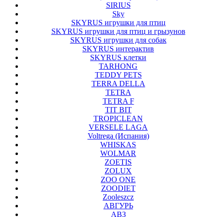
SIRIUS
Sky
SKYRUS игрушки для птиц
SKYRUS игрушки для птиц и грызунов
SKYRUS игрушки для собак
SKYRUS интерактив
SKYRUS клетки
TARHONG
TEDDY PETS
TERRA DELLA
TETRA
TETRA F
TIT BIT
TROPICLEAN
VERSELE LAGA
Voltrega (Испания)
WHISKAS
WOLMAR
ZOETIS
ZOLUX
ZOO ONE
ZOODIET
Zooleszcz
АВГУРЬ
АВЗ