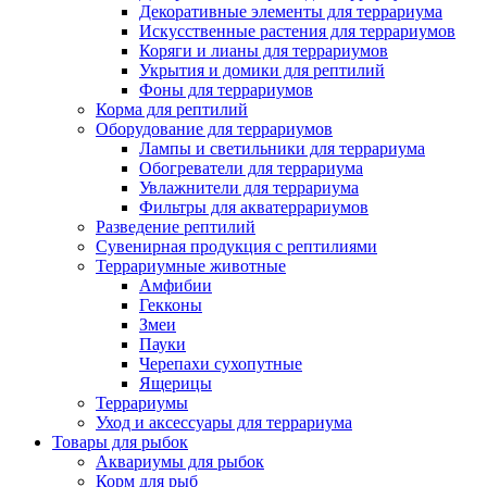
Декоративные элементы для террариума
Искусственные растения для террариумов
Коряги и лианы для террариумов
Укрытия и домики для рептилий
Фоны для террариумов
Корма для рептилий
Оборудование для террариумов
Лампы и светильники для террариума
Обогреватели для террариума
Увлажнители для террариума
Фильтры для акватеррариумов
Разведение рептилий
Сувенирная продукция с рептилиями
Террариумные животные
Амфибии
Гекконы
Змеи
Пауки
Черепахи сухопутные
Ящерицы
Террариумы
Уход и аксессуары для террариума
Товары для рыбок
Аквариумы для рыбок
Корм для рыб