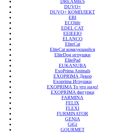
DREAMIES
DUVO+
DUVO+ КОМПЛЕКТ
EBI
ECOlife
EDEL CAT
EEIEEIO
ELANCO
EliteCat
EliteCat комкующийся
EliteDog игрушки
ElitePad
EUKANUBA
ExoPrima Animals
EXOPRIMA Декор
Exoprima Игрушки
EXOPRIMA То что надо!
EXOPRIMA фигурки
FARMINA
FELIX
FLEXI
FURMINATOR
GENIA
GiGi
GOURMET