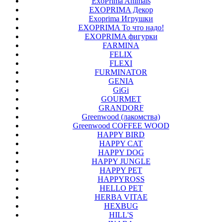
ExoPrima Animals
EXOPRIMA Декор
Exoprima Игрушки
EXOPRIMA То что надо!
EXOPRIMA фигурки
FARMINA
FELIX
FLEXI
FURMINATOR
GENIA
GiGi
GOURMET
GRANDORF
Greenwood (лакомства)
Greenwood COFFEE WOOD
HAPPY BIRD
HAPPY CAT
HAPPY DOG
HAPPY JUNGLE
HAPPY PET
HAPPYROSS
HELLO PET
HERBA VITAE
HEXBUG
HILL'S