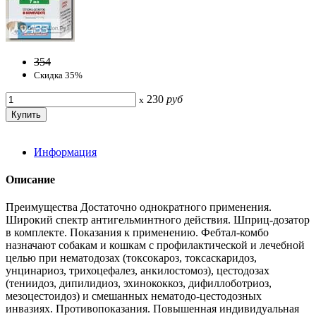
354
Скидка 35%
230
руб
x
Информация
Описание
Преимущества Достаточно однократного применения.
Широкий спектр антигельминтного действия. Шприц-дозатор
в комплекте. Показания к применению. Фебтал-комбо
назначают собакам и кошкам с профилактической и лечебной
целью при нематодозах (токсокароз, токсаскаридоз,
унцинариоз, трихоцефалез, анкилостомоз), цестодозах
(тениидоз, дипилидиоз, эхинококкоз, дифиллоботриоз,
мезоцестоидоз) и смешанных нематодо-цестодозных
инвазиях. Противопоказания. Повышенная индивидуальная