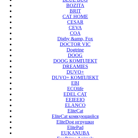
BOZITA
BRIT
CAT HOME
CESAR
CEVA
COA
Digby &amp, Fox
DOCTOR VIC
Dogtrine
DOOG
DOOG КОМПЛЕКТ
DREAMIES
DUVO+
DUVO+ КОМПЛЕКТ
EBI
ECOlife
EDEL CAT
EEIEEIO
ELANCO
EliteCat
EliteCat комкующийся
EliteDog игрушки
ElitePad
EUKANUBA