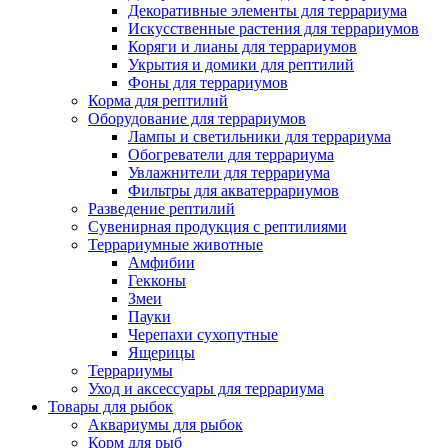
Декоративные элементы для террариума
Искусственные растения для террариумов
Коряги и лианы для террариумов
Укрытия и домики для рептилий
Фоны для террариумов
Корма для рептилий
Оборудование для террариумов
Лампы и светильники для террариума
Обогреватели для террариума
Увлажнители для террариума
Фильтры для акватеррариумов
Разведение рептилий
Сувенирная продукция с рептилиями
Террариумные животные
Амфибии
Гекконы
Змеи
Пауки
Черепахи сухопутные
Ящерицы
Террариумы
Уход и аксессуары для террариума
Товары для рыбок
Аквариумы для рыбок
Корм для рыб