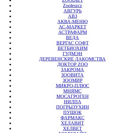
ZOODIET
Zooleszcz
АВГУРЬ
АВЗ
АКВА-МЕНЮ
АС-МАРКЕТ
АСТРАФАРМ
ВЕДА
ВЕРГАС СОФТ
ВЕТБИОХИМ
ГУДМЭН
ДЕРЕВЕНСКИЕ ЛАКОМСТВА
ДОКТОР ZOO
ЗАКРОМА
ЗООВИТА
ЗООМИР
МИКРО-ПЛЮС
МНЯМС
МОСАГРОГЕН
НИЛПА
ПОГРЫЗУХИН
ПУШОК
ФАРМАКС
ХЕЛАВИТ
ХЕЛВЕТ