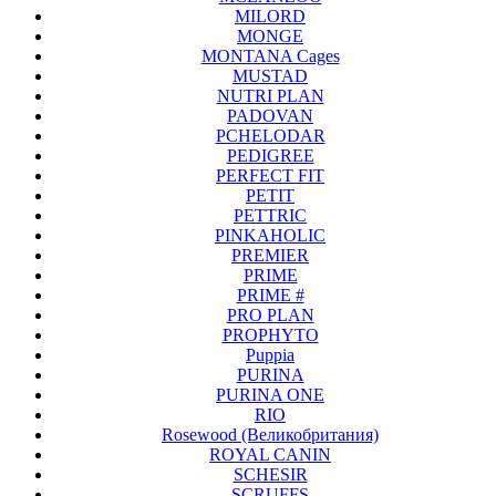
MILORD
MONGE
MONTANA Cages
MUSTAD
NUTRI PLAN
PADOVAN
PCHELODAR
PEDIGREE
PERFECT FIT
PETIT
PETTRIC
PINKAHOLIC
PREMIER
PRIME
PRIME #
PRO PLAN
PROPHYTO
Puppia
PURINA
PURINA ONE
RIO
Rosewood (Великобритания)
ROYAL CANIN
SCHESIR
SCRUFFS