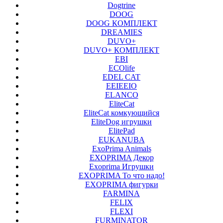
Dogtrine
DOOG
DOOG КОМПЛЕКТ
DREAMIES
DUVO+
DUVO+ КОМПЛЕКТ
EBI
ECOlife
EDEL CAT
EEIEEIO
ELANCO
EliteCat
EliteCat комкующийся
EliteDog игрушки
ElitePad
EUKANUBA
ExoPrima Animals
EXOPRIMA Декор
Exoprima Игрушки
EXOPRIMA То что надо!
EXOPRIMA фигурки
FARMINA
FELIX
FLEXI
FURMINATOR