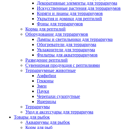
Декоративные элементы для террариума
Искусственные растения для террариумов
Коряги и лианы для террариумов
Укрытия и домики для рептилий
Фоны для террариумов
Корма для рептилий
Оборудование для террариумов
Лампы и светильники для террариума
Обогреватели для террариума
Увлажнители для террариума
Фильтры для акватеррариумов
Разведение рептилий
Сувенирная продукция с рептилиями
Террариумные животные
Амфибии
Гекконы
Змеи
Пауки
Черепахи сухопутные
Ящерицы
Террариумы
Уход и аксессуары для террариума
Товары для рыбок
Аквариумы для рыбок
Корм для рыб