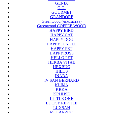
GENIA
GiGi
GOURMET
GRANDORF
Greenwood (лакомства)
Greenwood COFFEE WOOD
HAPPY BIRD
HAPPY CAT
HAPPY DOG
HAPPY JUNGLE
HAPPY PET
HAPPYROSS
HELLO PET
HERBA VITAE
HEXBUG
HILL'S
INABA
IV SAN BERNARD
KLIMA
KRKA
KRUUSE
LITTLE ONE
LUCKY REPTILE
LUXSAN
MCLANZOO