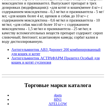
моксидектин и празиквантел. Выпускают препарат в трех
дозировках (модификациях): «для котят и кошек|менее 4 кг» с
содержанием моксидектина - 0,3 мг/мл и празиквантела - 5 мг/
мл; «для кошек более 4 кг, щенков и собак до 10 кг» с
содержанием моксидектина - 0,6 мг/мл и празиквантела - 10
мг/мл; «для собак массой более 10 кг» с содержанием
моксидектина - 1,5 мг/мл и празиквантела - 25 мг/мл; в
качеству вспомогательных веществ препарат содержит: сироп
сливочный; бентонит; ксантановую камедь; сорбат калия и
воду дистиллированную.
Антигельминтик АВЗ Диронет 200 комбинированный
для кошек и котят
Антигельминтик АСТРАФАРМ Празител Особый для
кошек и котят суспензия
Торговые марки каталога
4pets
8IN1
AFELLOW