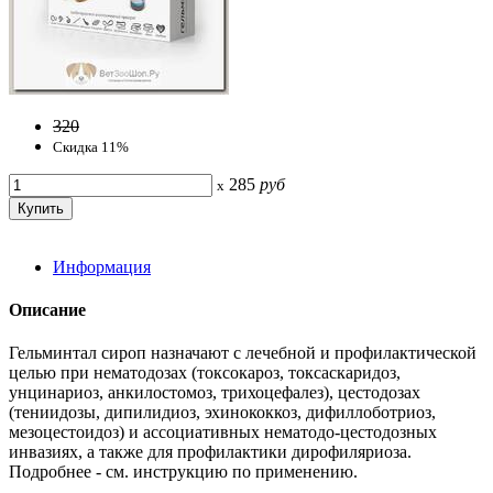
320
Скидка 11%
285
руб
x
Информация
Описание
Гельминтал сироп назначают с лечебной и профилактической
целью при нематодозах (токсокароз, токсаскаридоз,
унцинариоз, анкилостомоз, трихоцефалез), цестодозах
(тениидозы, дипилидиоз, эхинококкоз, дифиллоботриоз,
мезоцестоидоз) и ассоциативных нематодо-цестодозных
инвазиях, а также для профилактики дирофиляриоза.
Подробнее - см. инструкцию по применению.