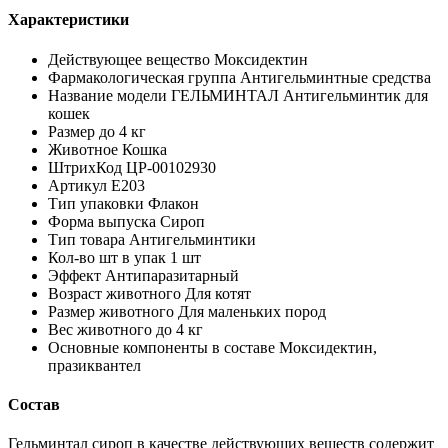
Характеристики
Действующее вещество Моксидектин
Фармакологическая группа Антигельминтные средства
Название модели ГЕЛЬМИНТАЛ Антигельминтик для
кошек
Размер до 4 кг
Животное Кошка
ШтрихКод ЦР-00102930
Артикул Е203
Тип упаковки Флакон
Форма выпуска Сироп
Тип товара Антигельминтики
Кол-во шт в упак 1 шт
Эффект Антипаразитарный
Возраст животного Для котят
Размер животного Для маленьких пород
Вес животного до 4 кг
Основные компоненты в составе Моксидектин,
празиквантел
Состав
Гельминтал сироп в качестве действующих веществ содержит