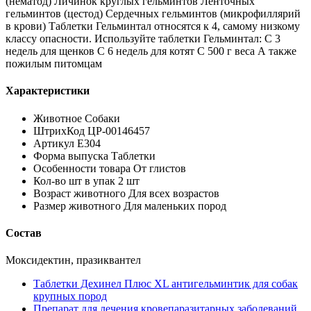
(нематод) Личинок круглых гельминтов Ленточных
гельминтов (цестод) Сердечных гельминтов (микрофиллярий
в крови) Таблетки Гельминтал относятся к 4, самому низкому
классу опасности. Используйте таблетки Гельминтал: С 3
недель для щенков С 6 недель для котят С 500 г веса А также
пожилым питомцам
Характеристики
Животное Собаки
ШтрихКод ЦР-00146457
Артикул Е304
Форма выпуска Таблетки
Особенности товара От глистов
Кол-во шт в упак 2 шт
Возраст животного Для всех возрастов
Размер животного Для маленьких пород
Состав
Моксидектин, празиквантел
Таблетки Дехинел Плюс XL антигельминтик для собак
крупных пород
Препарат для лечения кровепаразитарных заболеваний