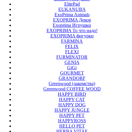
ElitePad
EUKANUBA
ExoPrima Animals
EXOPRIMA Декор
Exoprima Игрушки
EXOPRIMA То что надо!
EXOPRIMA фигурки
FARMINA
FELIX
FLEXI
FURMINATOR
GENIA
GiGi
GOURMET
GRANDORF
Greenwood (лакомства)
Greenwood COFFEE WOOD
HAPPY BIRD
HAPPY CAT
HAPPY DOG
HAPPY JUNGLE
HAPPY PET
HAPPYROSS
HELLO PET
HERBA VITAE