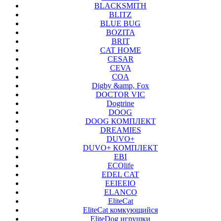
BLACKSMITH
BLITZ
BLUE BUG
BOZITA
BRIT
CAT HOME
CESAR
CEVA
COA
Digby &amp, Fox
DOCTOR VIC
Dogtrine
DOOG
DOOG КОМПЛЕКТ
DREAMIES
DUVO+
DUVO+ КОМПЛЕКТ
EBI
ECOlife
EDEL CAT
EEIEEIO
ELANCO
EliteCat
EliteCat комкующийся
EliteDog игрушки