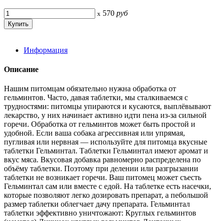
570
руб
x
Информация
Описание
Нашим питомцам обязательно нужна обработка от
гельминтов. Часто, давая таблетки, мы сталкиваемся с
трудностями: питомцы упираются и кусаются, выплёвывают
лекарство, у них начинает активно идти пена из-за сильной
горечи. Обработка от гельминтов может быть простой и
удобной. Если ваша собака агрессивная или упрямая,
пугливая или нервная — используйте для питомца вкусные
таблетки Гельминтал. Таблетки Гельминтал имеют аромат и
вкус мяса. Вкусовая добавка равномерно распределена по
объёму таблетки. Поэтому при делении или разгрызании
таблетки не возникает горечи. Ваш питомец может съесть
Гельминтал сам или вместе с едой. На таблетке есть насечки,
которые позволяют легко дозировать препарат, а пебольшой
размер таблетки облегчает дачу препарата. Гельминтал
таблетки эффективно уничтожают: Круглых гельминтов