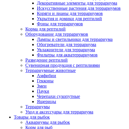
Декоративные элементы для террариума
Искусственные растения для террариумов
Коряги и лианы для террариумов
Укрытия и домики для рептилий
Фоны для террариумов
Корма для рептилий
Оборудование для террариумов
Лампы и светильники для террариума
Обогреватели для террариума
Увлажнители для террариума
Фильтры для акватеррариумов
Разведение рептилий
Сувенирная продукция с рептилиями
Террариумные животные
Амфибии
Гекконы
Змеи
Пауки
Черепахи сухопутные
Ящерицы
Террариумы
Уход и аксессуары для террариума
Товары для рыбок
Аквариумы для рыбок
Корм для рыб