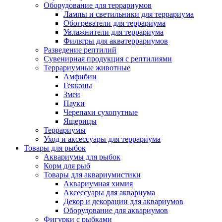
Оборудование для террариумов
Лампы и светильники для террариума
Обогреватели для террариума
Увлажнители для террариума
Фильтры для акватеррариумов
Разведение рептилий
Сувенирная продукция с рептилиями
Террариумные животные
Амфибии
Гекконы
Змеи
Пауки
Черепахи сухопутные
Ящерицы
Террариумы
Уход и аксессуары для террариума
Товары для рыбок
Аквариумы для рыбок
Корм для рыб
Товары для аквариумистики
Аквариумная химия
Аксессуары для аквариума
Декор и декорации для аквариумов
Оборудование для аквариумов
Фигурки с рыбками