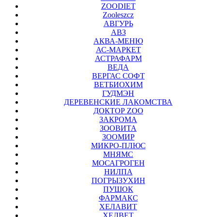
ZOODIET
Zooleszcz
АВГУРЬ
АВЗ
АКВА-МЕНЮ
АС-МАРКЕТ
АСТРАФАРМ
ВЕДА
ВЕРГАС СОФТ
ВЕТБИОХИМ
ГУДМЭН
ДЕРЕВЕНСКИЕ ЛАКОМСТВА
ДОКТОР ZOO
ЗАКРОМА
ЗООВИТА
ЗООМИР
МИКРО-ПЛЮС
МНЯМС
МОСАГРОГЕН
НИЛПА
ПОГРЫЗУХИН
ПУШОК
ФАРМАКС
ХЕЛАВИТ
ХЕЛВЕТ