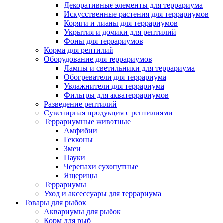
Декоративные элементы для террариума
Искусственные растения для террариумов
Коряги и лианы для террариумов
Укрытия и домики для рептилий
Фоны для террариумов
Корма для рептилий
Оборудование для террариумов
Лампы и светильники для террариума
Обогреватели для террариума
Увлажнители для террариума
Фильтры для акватеррариумов
Разведение рептилий
Сувенирная продукция с рептилиями
Террариумные животные
Амфибии
Гекконы
Змеи
Пауки
Черепахи сухопутные
Ящерицы
Террариумы
Уход и аксессуары для террариума
Товары для рыбок
Аквариумы для рыбок
Корм для рыб