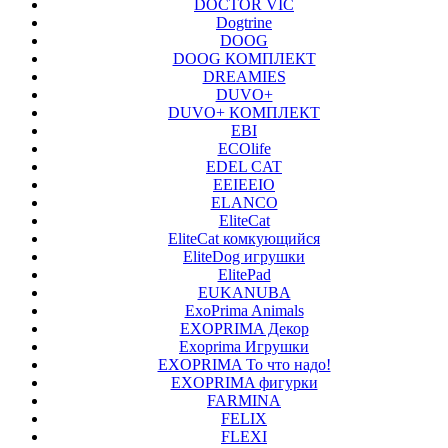
DOCTOR VIC
Dogtrine
DOOG
DOOG КОМПЛЕКТ
DREAMIES
DUVO+
DUVO+ КОМПЛЕКТ
EBI
ECOlife
EDEL CAT
EEIEEIO
ELANCO
EliteCat
EliteCat комкующийся
EliteDog игрушки
ElitePad
EUKANUBA
ExoPrima Animals
EXOPRIMA Декор
Exoprima Игрушки
EXOPRIMA То что надо!
EXOPRIMA фигурки
FARMINA
FELIX
FLEXI