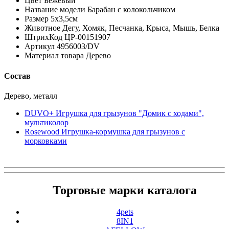
Цвет Бежевый
Название модели Барабан с колокольчиком
Размер 5x3,5см
Животное Дегу, Хомяк, Песчанка, Крыса, Мышь, Белка
ШтрихКод ЦР-00151907
Артикул 4956003/DV
Материал товара Дерево
Состав
Дерево, металл
DUVO+ Игрушка для грызунов "Домик с ходами",
мультиколор
Rosewood Игрушка-кормушка для грызунов с
морковками
Торговые марки каталога
4pets
8IN1