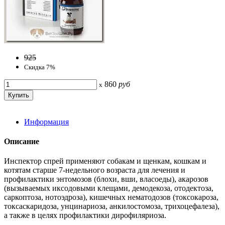
925
Скидка 7%
860
руб
x
Информация
Описание
Инспектор спрей применяют собакам и щенкам, кошкам и
котятам старше 7-недельного возраста для лечения и
профилактики энтомозов (блохи, вши, власоеды), акарозов
(вызываемых иксодовыми клещами, демодекоза, отодектоза,
саркоптоза, нотоэдроза), кишечных нематодозов (токсокароза,
токсаскаридоза, унцинариоза, анкилостомоза, трихоцефалеза),
а также в целях профилактики дирофиляриоза.