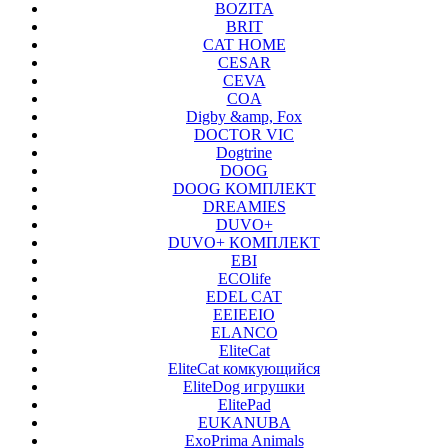
BOZITA
BRIT
CAT HOME
CESAR
CEVA
COA
Digby &amp, Fox
DOCTOR VIC
Dogtrine
DOOG
DOOG КОМПЛЕКТ
DREAMIES
DUVO+
DUVO+ КОМПЛЕКТ
EBI
ECOlife
EDEL CAT
EEIEEIO
ELANCO
EliteCat
EliteCat комкующийся
EliteDog игрушки
ElitePad
EUKANUBA
ExoPrima Animals