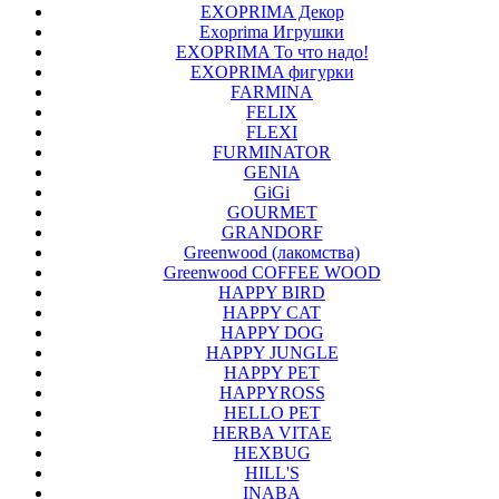
EXOPRIMA Декор
Exoprima Игрушки
EXOPRIMA То что надо!
EXOPRIMA фигурки
FARMINA
FELIX
FLEXI
FURMINATOR
GENIA
GiGi
GOURMET
GRANDORF
Greenwood (лакомства)
Greenwood COFFEE WOOD
HAPPY BIRD
HAPPY CAT
HAPPY DOG
HAPPY JUNGLE
HAPPY PET
HAPPYROSS
HELLO PET
HERBA VITAE
HEXBUG
HILL'S
INABA