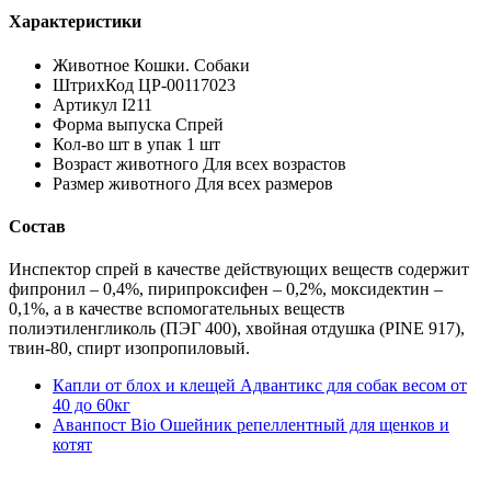
Характеристики
Животное Кошки. Собаки
ШтрихКод ЦР-00117023
Артикул I211
Форма выпуска Спрей
Кол-во шт в упак 1 шт
Возраст животного Для всех возрастов
Размер животного Для всех размеров
Состав
Инспектор спрей в качестве действующих веществ содержит
фипронил – 0,4%, пирипроксифен – 0,2%, моксидектин –
0,1%, а в качестве вспомогательных веществ
полиэтиленгликоль (ПЭГ 400), хвойная отдушка (PINE 917),
твин-80, спирт изопропиловый.
Капли от блох и клещей Адвантикс для собак весом от
40 до 60кг
Аванпост Bio Ошейник репеллентный для щенков и
котят