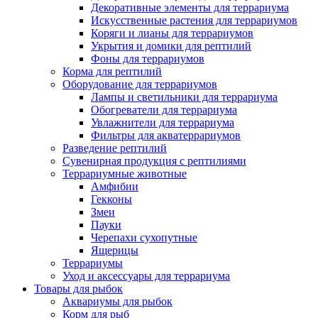
Декоративные элементы для террариума
Искусственные растения для террариумов
Коряги и лианы для террариумов
Укрытия и домики для рептилий
Фоны для террариумов
Корма для рептилий
Оборудование для террариумов
Лампы и светильники для террариума
Обогреватели для террариума
Увлажнители для террариума
Фильтры для акватеррариумов
Разведение рептилий
Сувенирная продукция с рептилиями
Террариумные животные
Амфибии
Гекконы
Змеи
Пауки
Черепахи сухопутные
Ящерицы
Террариумы
Уход и аксессуары для террариума
Товары для рыбок
Аквариумы для рыбок
Корм для рыб