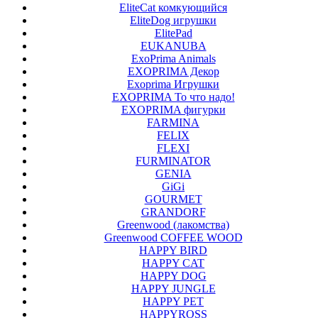
EliteCat комкующийся
EliteDog игрушки
ElitePad
EUKANUBA
ExoPrima Animals
EXOPRIMA Декор
Exoprima Игрушки
EXOPRIMA То что надо!
EXOPRIMA фигурки
FARMINA
FELIX
FLEXI
FURMINATOR
GENIA
GiGi
GOURMET
GRANDORF
Greenwood (лакомства)
Greenwood COFFEE WOOD
HAPPY BIRD
HAPPY CAT
HAPPY DOG
HAPPY JUNGLE
HAPPY PET
HAPPYROSS