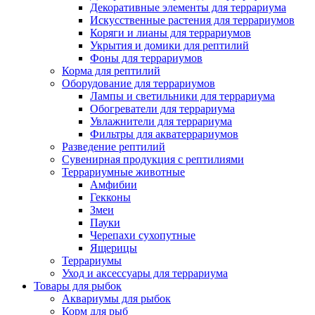
Декоративные элементы для террариума
Искусственные растения для террариумов
Коряги и лианы для террариумов
Укрытия и домики для рептилий
Фоны для террариумов
Корма для рептилий
Оборудование для террариумов
Лампы и светильники для террариума
Обогреватели для террариума
Увлажнители для террариума
Фильтры для акватеррариумов
Разведение рептилий
Сувенирная продукция с рептилиями
Террариумные животные
Амфибии
Гекконы
Змеи
Пауки
Черепахи сухопутные
Ящерицы
Террариумы
Уход и аксессуары для террариума
Товары для рыбок
Аквариумы для рыбок
Корм для рыб