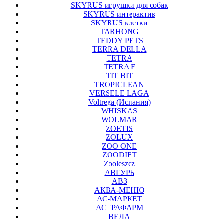
SKYRUS игрушки для собак
SKYRUS интерактив
SKYRUS клетки
TARHONG
TEDDY PETS
TERRA DELLA
TETRA
TETRA F
TIT BIT
TROPICLEAN
VERSELE LAGA
Voltrega (Испания)
WHISKAS
WOLMAR
ZOETIS
ZOLUX
ZOO ONE
ZOODIET
Zooleszcz
АВГУРЬ
АВЗ
АКВА-МЕНЮ
АС-МАРКЕТ
АСТРАФАРМ
ВЕДА