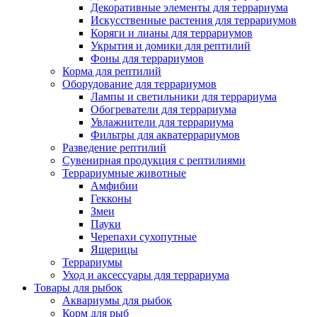
Декоративные элементы для террариума
Искусственные растения для террариумов
Коряги и лианы для террариумов
Укрытия и домики для рептилий
Фоны для террариумов
Корма для рептилий
Оборудование для террариумов
Лампы и светильники для террариума
Обогреватели для террариума
Увлажнители для террариума
Фильтры для акватеррариумов
Разведение рептилий
Сувенирная продукция с рептилиями
Террариумные животные
Амфибии
Гекконы
Змеи
Пауки
Черепахи сухопутные
Ящерицы
Террариумы
Уход и аксессуары для террариума
Товары для рыбок
Аквариумы для рыбок
Корм для рыб