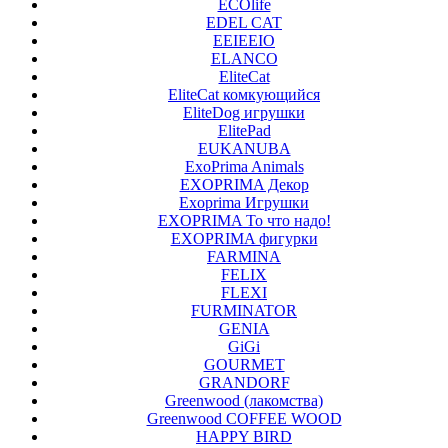
ECOlife
EDEL CAT
EEIEEIO
ELANCO
EliteCat
EliteCat комкующийся
EliteDog игрушки
ElitePad
EUKANUBA
ExoPrima Animals
EXOPRIMA Декор
Exoprima Игрушки
EXOPRIMA То что надо!
EXOPRIMA фигурки
FARMINA
FELIX
FLEXI
FURMINATOR
GENIA
GiGi
GOURMET
GRANDORF
Greenwood (лакомства)
Greenwood COFFEE WOOD
HAPPY BIRD