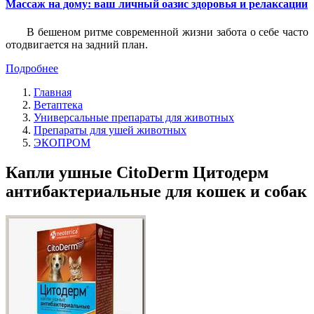
Массаж на дому: ваш личный оазис здоровья и релаксации
В бешеном ритме современной жизни забота о себе часто
отодвигается на задний план.
Подробнее
Главная
Ветаптека
Универсальные препараты для животных
Препараты для ушей животных
ЭКОПРОМ
Капли ушные CitoDerm Цитодерм
антибактериальные для кошек и собак