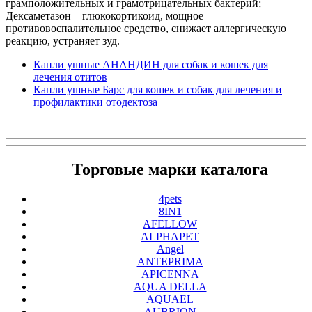
грамположительных и грамотрицательных бактерий;
Дексаметазон – глюкокортикоид, мощное
противовоспалительное средство, снижает аллергическую
реакцию, устраняет зуд.
Капли ушные АНАНДИН для собак и кошек для
лечения отитов
Капли ушные Барс для кошек и собак для лечения и
профилактики отодектоза
Торговые марки каталога
4pets
8IN1
AFELLOW
ALPHAPET
Angel
ANTEPRIMA
APICENNA
AQUA DELLA
AQUAEL
AUBRION