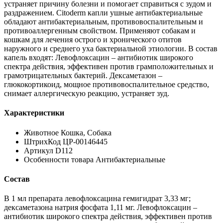
устраняет причину болезни и помогает справиться с зудом и
раздражением. Citoderm капли ушные антибактериальные
обладают антибактериальным, противовоспалительным и
противоаллергенным свойством. Применяют собакам и
кошкам для лечения острого и хронического отитов
наружного и среднего уха бактериальной этиологии. В cостав
капель входят: Левофлоксацин – антибиотик широкого
спектра действия, эффективен против грамположительных и
грамотрицательных бактерий. Дексаметазон –
глюкокортикоид, мощное противовоспалительное средство,
снимает аллергическую реакцию, устраняет зуд.
Характеристики
Животное Кошка, Собака
ШтрихКод ЦР-00146445
Артикул D112
Особенности товара Антибактериальные
Состав
В 1 мл препарата левофлоксацина гемигидрат 3,33 мг;
дексаметазона натрия фосфата 1,11 мг. Левофлоксацин –
антибиотик широкого спектра действия, эффективен против