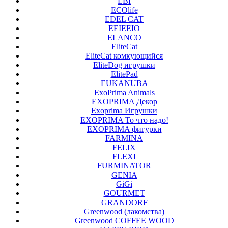
EBI
ECOlife
EDEL CAT
EEIEEIO
ELANCO
EliteCat
EliteCat комкующийся
EliteDog игрушки
ElitePad
EUKANUBA
ExoPrima Animals
EXOPRIMA Декор
Exoprima Игрушки
EXOPRIMA То что надо!
EXOPRIMA фигурки
FARMINA
FELIX
FLEXI
FURMINATOR
GENIA
GiGi
GOURMET
GRANDORF
Greenwood (лакомства)
Greenwood COFFEE WOOD