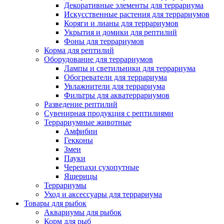
Декоративные элементы для террариума
Искусственные растения для террариумов
Коряги и лианы для террариумов
Укрытия и домики для рептилий
Фоны для террариумов
Корма для рептилий
Оборудование для террариумов
Лампы и светильники для террариума
Обогреватели для террариума
Увлажнители для террариума
Фильтры для акватеррариумов
Разведение рептилий
Сувенирная продукция с рептилиями
Террариумные животные
Амфибии
Гекконы
Змеи
Пауки
Черепахи сухопутные
Ящерицы
Террариумы
Уход и аксессуары для террариума
Товары для рыбок
Аквариумы для рыбок
Корм для рыб