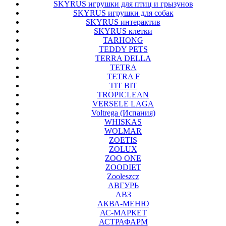
SKYRUS игрушки для птиц и грызунов
SKYRUS игрушки для собак
SKYRUS интерактив
SKYRUS клетки
TARHONG
TEDDY PETS
TERRA DELLA
TETRA
TETRA F
TIT BIT
TROPICLEAN
VERSELE LAGA
Voltrega (Испания)
WHISKAS
WOLMAR
ZOETIS
ZOLUX
ZOO ONE
ZOODIET
Zooleszcz
АВГУРЬ
АВЗ
АКВА-МЕНЮ
АС-МАРКЕТ
АСТРАФАРМ