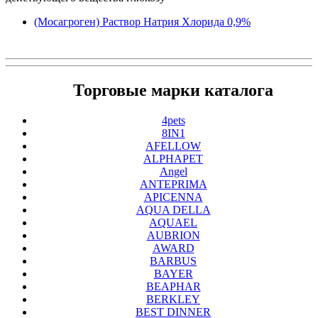
(Мосагроген) Раствор Натрия Хлорида 0,9%
Торговые марки каталога
4pets
8IN1
AFELLOW
ALPHAPET
Angel
ANTEPRIMA
APICENNA
AQUA DELLA
AQUAEL
AUBRION
AWARD
BARBUS
BAYER
BEAPHAR
BERKLEY
BEST DINNER