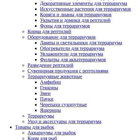
Декоративные элементы для террариума
Искусственные растения для террариумов
Коряги и лианы для террариумов
Укрытия и домики для рептилий
Фоны для террариумов
Корма для рептилий
Оборудование для террариумов
Лампы и светильники для террариума
Обогреватели для террариума
Увлажнители для террариума
Фильтры для акватеррариумов
Разведение рептилий
Сувенирная продукция с рептилиями
Террариумные животные
Амфибии
Гекконы
Змеи
Пауки
Черепахи сухопутные
Ящерицы
Террариумы
Уход и аксессуары для террариума
Товары для рыбок
Аквариумы для рыбок
Корм для рыб