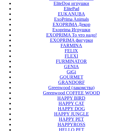
EliteDog игрушки
ElitePad
EUKANUBA
ExoPrima Animals
EXOPRIMA Декор
Exoprima Игрушки
EXOPRIMA То что надо!
EXOPRIMA фигурки
FARMINA
FELIX
FLEXI
FURMINATOR
GENIA
GiGi
GOURMET
GRANDORF
Greenwood (лакомства)
Greenwood COFFEE WOOD
HAPPY BIRD
HAPPY CAT
HAPPY DOG
HAPPY JUNGLE
HAPPY PET
HAPPYROSS
HELLO PET