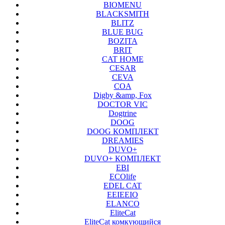
BIOMENU
BLACKSMITH
BLITZ
BLUE BUG
BOZITA
BRIT
CAT HOME
CESAR
CEVA
COA
Digby &amp, Fox
DOCTOR VIC
Dogtrine
DOOG
DOOG КОМПЛЕКТ
DREAMIES
DUVO+
DUVO+ КОМПЛЕКТ
EBI
ECOlife
EDEL CAT
EEIEEIO
ELANCO
EliteCat
EliteCat комкующийся