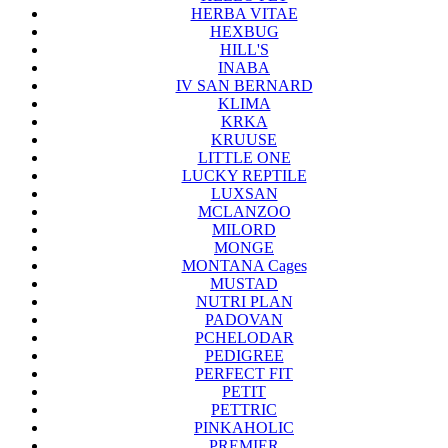
HERBA VITAE
HEXBUG
HILL'S
INABA
IV SAN BERNARD
KLIMA
KRKA
KRUUSE
LITTLE ONE
LUCKY REPTILE
LUXSAN
MCLANZOO
MILORD
MONGE
MONTANA Cages
MUSTAD
NUTRI PLAN
PADOVAN
PCHELODAR
PEDIGREE
PERFECT FIT
PETIT
PETTRIC
PINKAHOLIC
PREMIER