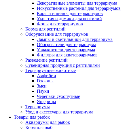
Декоративные элементы для террариума
Искусственные растения для террариумов
Коряги и лианы для террариумов
Укрытия и домики для рептилий
Фоны для террариумов
Корма для рептилий
Оборудование для террариумов
Лампы и светильники для террариума
Обогреватели для террариума
Увлажнители для террариума
Фильтры для акватеррариумов
Разведение рептилий
Сувенирная продукция с рептилиями
Террариумные животные
Амфибии
Гекконы
Змеи
Пауки
Черепахи сухопутные
Ящерицы
Террариумы
Уход и аксессуары для террариума
Товары для рыбок
Аквариумы для рыбок
Корм для рыб