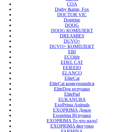
COA
Digby &amp, Fox
DOCTOR VIC
Dogtrine
DOOG
DOOG КОМПЛЕКТ
DREAMIES
DUVO+
DUVO+ КОМПЛЕКТ
EBI
ECOlife
EDEL CAT
EEIEEIO
ELANCO
EliteCat
EliteCat комкующийся
EliteDog игрушки
ElitePad
EUKANUBA
ExoPrima Animals
EXOPRIMA Декор
Exoprima Игрушки
EXOPRIMA То что надо!
EXOPRIMA фигурки
FARMINA