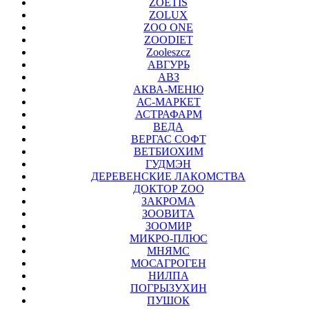
ZOETIS
ZOLUX
ZOO ONE
ZOODIET
Zooleszcz
АВГУРЬ
АВЗ
АКВА-МЕНЮ
АС-МАРКЕТ
АСТРАФАРМ
ВЕДА
ВЕРГАС СОФТ
ВЕТБИОХИМ
ГУДМЭН
ДЕРЕВЕНСКИЕ ЛАКОМСТВА
ДОКТОР ZOO
ЗАКРОМА
ЗООВИТА
ЗООМИР
МИКРО-ПЛЮС
МНЯМС
МОСАГРОГЕН
НИЛПА
ПОГРЫЗУХИН
ПУШОК