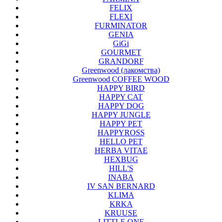
FELIX
FLEXI
FURMINATOR
GENIA
GiGi
GOURMET
GRANDORF
Greenwood (лакомства)
Greenwood COFFEE WOOD
HAPPY BIRD
HAPPY CAT
HAPPY DOG
HAPPY JUNGLE
HAPPY PET
HAPPYROSS
HELLO PET
HERBA VITAE
HEXBUG
HILL'S
INABA
IV SAN BERNARD
KLIMA
KRKA
KRUUSE
LITTLE ONE