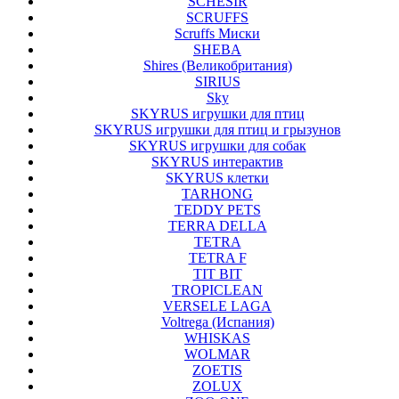
SCHESIR
SCRUFFS
Scruffs Миски
SHEBA
Shires (Великобритания)
SIRIUS
Sky
SKYRUS игрушки для птиц
SKYRUS игрушки для птиц и грызунов
SKYRUS игрушки для собак
SKYRUS интерактив
SKYRUS клетки
TARHONG
TEDDY PETS
TERRA DELLA
TETRA
TETRA F
TIT BIT
TROPICLEAN
VERSELE LAGA
Voltrega (Испания)
WHISKAS
WOLMAR
ZOETIS
ZOLUX