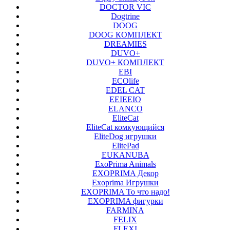
DOCTOR VIC
Dogtrine
DOOG
DOOG КОМПЛЕКТ
DREAMIES
DUVO+
DUVO+ КОМПЛЕКТ
EBI
ECOlife
EDEL CAT
EEIEEIO
ELANCO
EliteCat
EliteCat комкующийся
EliteDog игрушки
ElitePad
EUKANUBA
ExoPrima Animals
EXOPRIMA Декор
Exoprima Игрушки
EXOPRIMA То что надо!
EXOPRIMA фигурки
FARMINA
FELIX
FLEXI