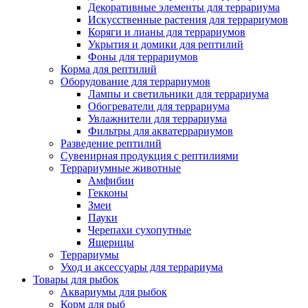
Декоративные элементы для террариума
Искусственные растения для террариумов
Коряги и лианы для террариумов
Укрытия и домики для рептилий
Фоны для террариумов
Корма для рептилий
Оборудование для террариумов
Лампы и светильники для террариума
Обогреватели для террариума
Увлажнители для террариума
Фильтры для акватеррариумов
Разведение рептилий
Сувенирная продукция с рептилиями
Террариумные животные
Амфибии
Гекконы
Змеи
Пауки
Черепахи сухопутные
Ящерицы
Террариумы
Уход и аксессуары для террариума
Товары для рыбок
Аквариумы для рыбок
Корм для рыб