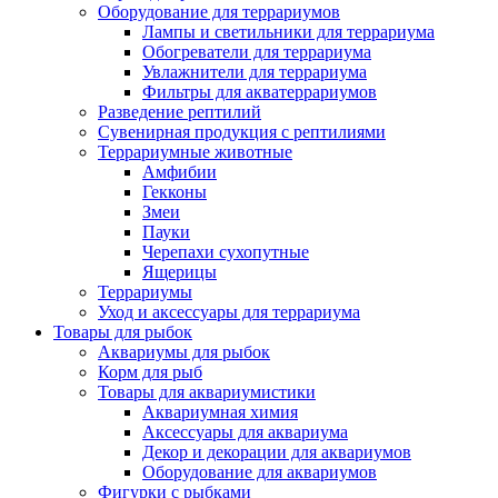
Оборудование для террариумов
Лампы и светильники для террариума
Обогреватели для террариума
Увлажнители для террариума
Фильтры для акватеррариумов
Разведение рептилий
Сувенирная продукция с рептилиями
Террариумные животные
Амфибии
Гекконы
Змеи
Пауки
Черепахи сухопутные
Ящерицы
Террариумы
Уход и аксессуары для террариума
Товары для рыбок
Аквариумы для рыбок
Корм для рыб
Товары для аквариумистики
Аквариумная химия
Аксессуары для аквариума
Декор и декорации для аквариумов
Оборудование для аквариумов
Фигурки с рыбками