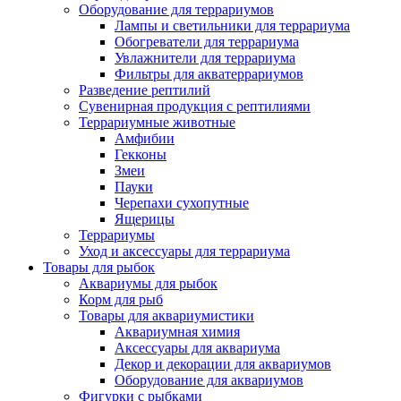
Оборудование для террариумов
Лампы и светильники для террариума
Обогреватели для террариума
Увлажнители для террариума
Фильтры для акватеррариумов
Разведение рептилий
Сувенирная продукция с рептилиями
Террариумные животные
Амфибии
Гекконы
Змеи
Пауки
Черепахи сухопутные
Ящерицы
Террариумы
Уход и аксессуары для террариума
Товары для рыбок
Аквариумы для рыбок
Корм для рыб
Товары для аквариумистики
Аквариумная химия
Аксессуары для аквариума
Декор и декорации для аквариумов
Оборудование для аквариумов
Фигурки с рыбками