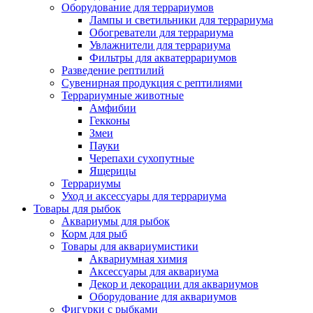
Оборудование для террариумов
Лампы и светильники для террариума
Обогреватели для террариума
Увлажнители для террариума
Фильтры для акватеррариумов
Разведение рептилий
Сувенирная продукция с рептилиями
Террариумные животные
Амфибии
Гекконы
Змеи
Пауки
Черепахи сухопутные
Ящерицы
Террариумы
Уход и аксессуары для террариума
Товары для рыбок
Аквариумы для рыбок
Корм для рыб
Товары для аквариумистики
Аквариумная химия
Аксессуары для аквариума
Декор и декорации для аквариумов
Оборудование для аквариумов
Фигурки с рыбками