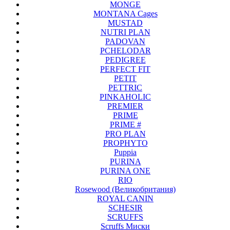
MONGE
MONTANA Cages
MUSTAD
NUTRI PLAN
PADOVAN
PCHELODAR
PEDIGREE
PERFECT FIT
PETIT
PETTRIC
PINKAHOLIC
PREMIER
PRIME
PRIME #
PRO PLAN
PROPHYTO
Puppia
PURINA
PURINA ONE
RIO
Rosewood (Великобритания)
ROYAL CANIN
SCHESIR
SCRUFFS
Scruffs Миски