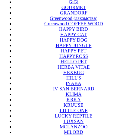
GiGi
GOURMET
GRANDORF
Greenwood (лакомства)
Greenwood COFFEE WOOD
HAPPY BIRD
HAPPY CAT
HAPPY DOG
HAPPY JUNGLE
HAPPY PET
HAPPYROSS
HELLO PET
HERBA VITAE
HEXBUG
HILL'S
INABA
IV SAN BERNARD
KLIMA
KRKA
KRUUSE
LITTLE ONE
LUCKY REPTILE
LUXSAN
MCLANZOO
MILORD