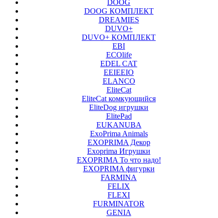
DOOG
DOOG КОМПЛЕКТ
DREAMIES
DUVO+
DUVO+ КОМПЛЕКТ
EBI
ECOlife
EDEL CAT
EEIEEIO
ELANCO
EliteCat
EliteCat комкующийся
EliteDog игрушки
ElitePad
EUKANUBA
ExoPrima Animals
EXOPRIMA Декор
Exoprima Игрушки
EXOPRIMA То что надо!
EXOPRIMA фигурки
FARMINA
FELIX
FLEXI
FURMINATOR
GENIA