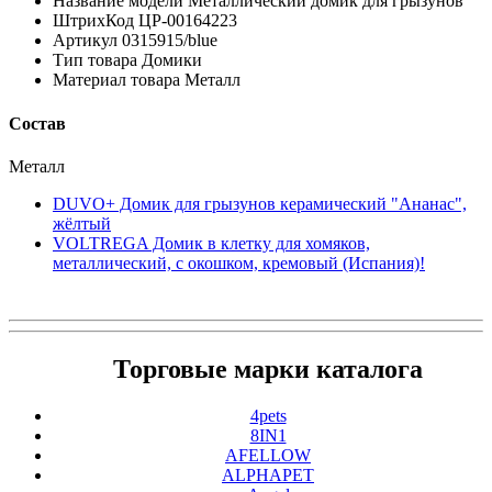
Название модели Металлический домик для грызунов
ШтрихКод ЦР-00164223
Артикул 0315915/blue
Тип товара Домики
Материал товара Металл
Состав
Металл
DUVO+ Домик для грызунов керамический "Ананас",
жёлтый
VOLTREGA Домик в клетку для хомяков,
металлический, с окошком, кремовый (Испания)!
Торговые марки каталога
4pets
8IN1
AFELLOW
ALPHAPET