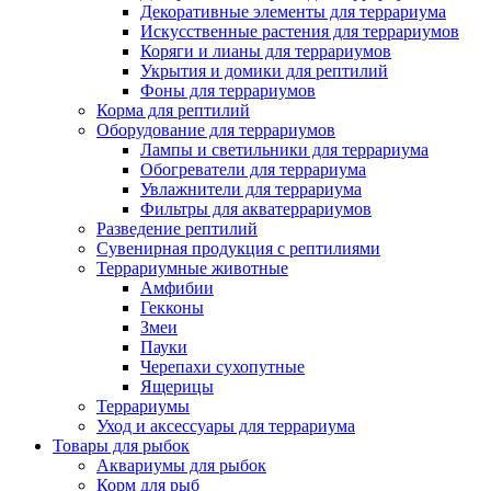
Декоративные элементы для террариума
Искусственные растения для террариумов
Коряги и лианы для террариумов
Укрытия и домики для рептилий
Фоны для террариумов
Корма для рептилий
Оборудование для террариумов
Лампы и светильники для террариума
Обогреватели для террариума
Увлажнители для террариума
Фильтры для акватеррариумов
Разведение рептилий
Сувенирная продукция с рептилиями
Террариумные животные
Амфибии
Гекконы
Змеи
Пауки
Черепахи сухопутные
Ящерицы
Террариумы
Уход и аксессуары для террариума
Товары для рыбок
Аквариумы для рыбок
Корм для рыб