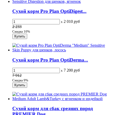
Сухой корм Pro Plan OptiDigest...
2 010
руб
x
2 233
Скидка 10%
Сухой корм Pro Plan OptiDerma...
7 200
руб
x
7 912
Скидка 9%
Сухой корм для сбак средних пород
PREMIER Dog...