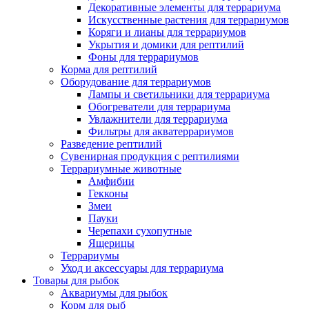
Декоративные элементы для террариума
Искусственные растения для террариумов
Коряги и лианы для террариумов
Укрытия и домики для рептилий
Фоны для террариумов
Корма для рептилий
Оборудование для террариумов
Лампы и светильники для террариума
Обогреватели для террариума
Увлажнители для террариума
Фильтры для акватеррариумов
Разведение рептилий
Сувенирная продукция с рептилиями
Террариумные животные
Амфибии
Гекконы
Змеи
Пауки
Черепахи сухопутные
Ящерицы
Террариумы
Уход и аксессуары для террариума
Товары для рыбок
Аквариумы для рыбок
Корм для рыб