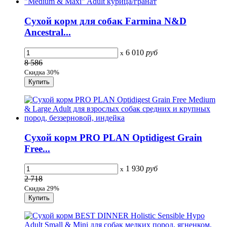
Сухой корм для собак Farmina N&D
Ancestral...
6 010
руб
x
8 586
Скидка 30%
Сухой корм PRO PLAN Optidigest Grain
Free...
1 930
руб
x
2 718
Скидка 29%