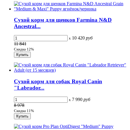
Сухой корм для щенков Farmina N&D
Ancestral...
10 420
руб
x
11 841
Скидка 12%
Сухой корм для собак Royal Canin
"Labrador...
7 990
руб
x
8 978
Скидка 11%