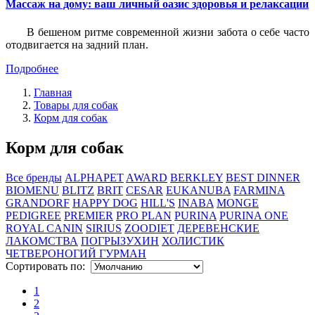
Массаж на дому: ваш личный оазис здоровья и релаксации
В бешеном ритме современной жизни забота о себе часто
отодвигается на задний план.
Подробнее
Главная
Товары для собак
Корм для собак
Корм для собак
Все бренды
ALPHAPET
AWARD
BERKLEY
BEST DINNER
BIOMENU
BLITZ
BRIT
CESAR
EUKANUBA
FARMINA
GRANDORF
HAPPY DOG
HILL'S
INABA
MONGE
PEDIGREE
PREMIER
PRO PLAN
PURINA
PURINA ONE
ROYAL CANIN
SIRIUS
ZOODIET
ДЕРЕВЕНСКИЕ
ЛАКОМСТВА
ПОГРЫЗУХИН
ХОЛИСТИК
ЧЕТВЕРОНОГИЙ ГУРМАН
Сортировать по:
1
2