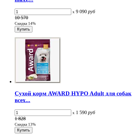
9 090
руб
x
10 570
Скидка 14%
Сухой корм AWARD HYPO Adult для собак
всех...
1 590
руб
x
1 828
Скидка 13%