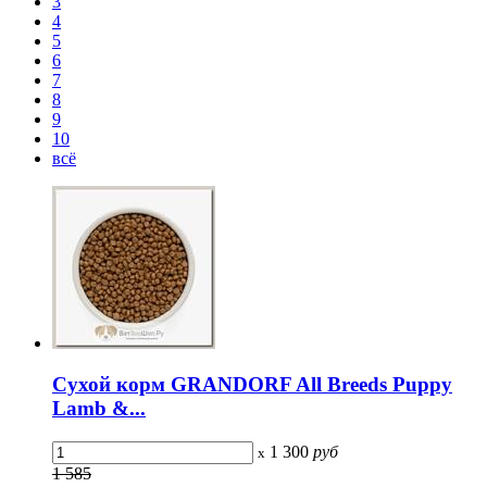
3
4
5
6
7
8
9
10
всё
Сухой корм GRANDORF All Breeds Puppy
Lamb &...
1 300
руб
x
1 585