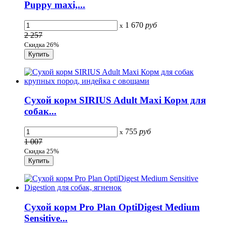
Puppy maxi,...
1 670
руб
x
2 257
Скидка 26%
Сухой корм SIRIUS Adult Maxi Корм для
собак...
755
руб
x
1 007
Скидка 25%
Сухой корм Pro Plan OptiDigest Medium
Sensitive...