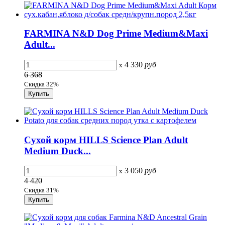
FARMINA N&D Dog Prime Medium&Maxi
Adult...
4 330
руб
x
6 368
Скидка 32%
Сухой корм HILLS Science Plan Adult
Medium Duck...
3 050
руб
x
4 420
Скидка 31%