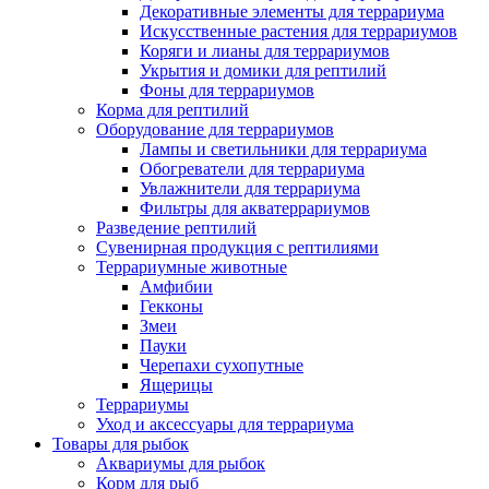
Декоративные элементы для террариума
Искусственные растения для террариумов
Коряги и лианы для террариумов
Укрытия и домики для рептилий
Фоны для террариумов
Корма для рептилий
Оборудование для террариумов
Лампы и светильники для террариума
Обогреватели для террариума
Увлажнители для террариума
Фильтры для акватеррариумов
Разведение рептилий
Сувенирная продукция с рептилиями
Террариумные животные
Амфибии
Гекконы
Змеи
Пауки
Черепахи сухопутные
Ящерицы
Террариумы
Уход и аксессуары для террариума
Товары для рыбок
Аквариумы для рыбок
Корм для рыб