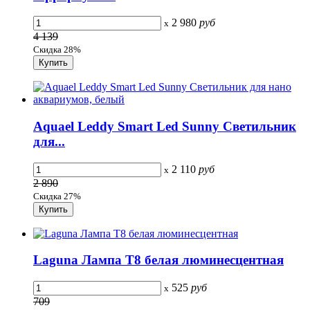
2 980
руб
x
4 139
Скидка 28%
Aquael Leddy Smart Led Sunny Светильник
для...
2 110
руб
x
2 890
Скидка 27%
Laguna Лампа T8 белая люминесцентная
525
руб
x
709