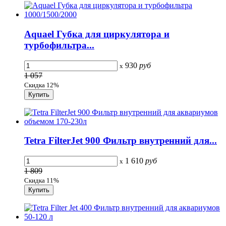
Aquael Губка для циркулятора и
турбофильтра...
930
руб
x
1 057
Скидка 12%
Tetra FilterJet 900 Фильтр внутренний для...
1 610
руб
x
1 809
Скидка 11%