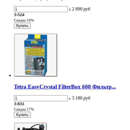
2 890
руб
x
3 524
Скидка 18%
Tetra EasyCrystal FilterBox 600 Фильтр...
3 180
руб
x
3 831
Скидка 17%