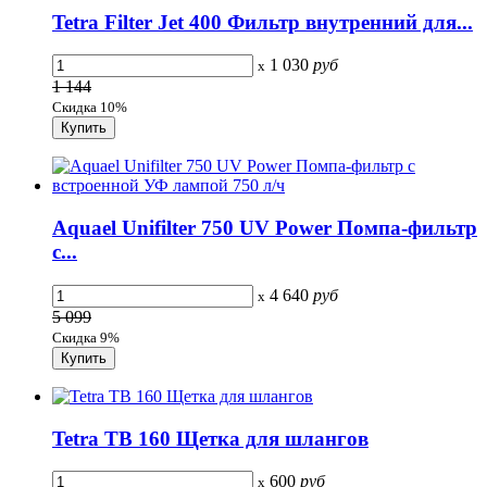
Tetra Filter Jet 400 Фильтр внутренний для...
1 030
руб
x
1 144
Скидка 10%
Aquael Unifilter 750 UV Power Помпа-фильтр
c...
4 640
руб
x
5 099
Скидка 9%
Tetra TB 160 Щетка для шлангов
600
руб
x