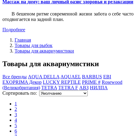
Массаж на дому: ваш личный оазис здоровья и релаксации
В бешеном ритме современной жизни забота о себе часто
отодвигается на задний план.
Подробнее
Главная
Товары для рыбок
Товары для аквариумистики
Товары для аквариумистики
Все бренды
AQUA DELLA
AQUAEL
BARBUS
EBI
EXOPRIMA Декор
LUCKY REPTILE
PRIME #
Rosewood
(Великобритания)
TETRA
TETRA F
АВЗ
НИЛПА
Сортировать по:
1
2
3
4
5
6