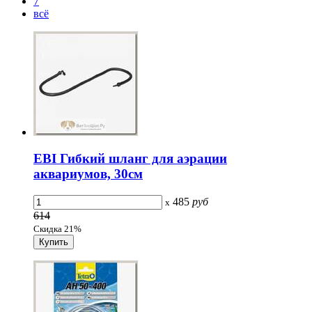
7
всё
EBI Гибкий шланг для аэрации
аквариумов, 30см
485
руб
x
614
Скидка 21%