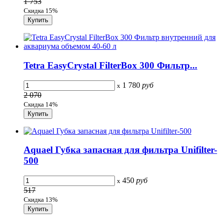
1 753
Скидка 15%
Tetra EasyCrystal FilterBox 300 Фильтр...
1 780
руб
x
2 070
Скидка 14%
Aquael Губка запасная для фильтра Unifilter-
500
450
руб
x
517
Скидка 13%