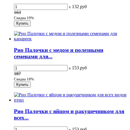
132
руб
x
163
Скидка 19%
Рио Палочки с медом и полезными
семенами для...
153
руб
x
187
Скидка 18%
Рио Палочки с яйцом и ракушечником для
всех...
153
руб
x