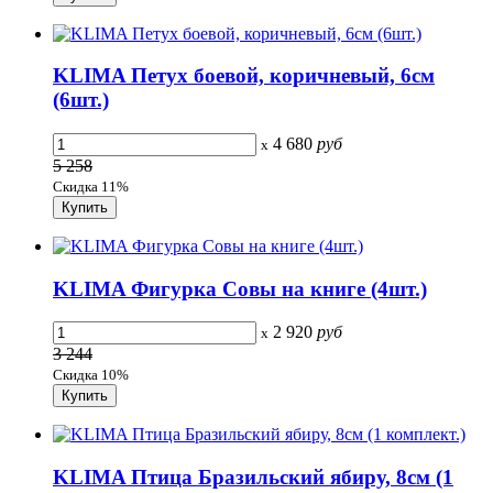
KLIMA Петух боевой, коричневый, 6см
(6шт.)
4 680
руб
x
5 258
Скидка 11%
KLIMA Фигурка Совы на книге (4шт.)
2 920
руб
x
3 244
Скидка 10%
KLIMA Птица Бразильский ябиру, 8см (1