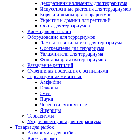
Декоративные элементы для террариума
Искусственные растения для террариумов
Коряги и лианы для террариумов
Укрытия и домики для рептилий
Фоны для террариумов
Корма для рептилий
Оборудование для террариумов
Лампы и светильники для террариума
Обогреватели для террариума
Увлажнители для террариума
Фильтры для акватеррариумов
Разведение рептилий
Сувенирная продукция с рептилиями
Террариумные животные
Амфибии
Гекконы
Змеи
Пауки
Черепахи сухопутные
Ящерицы
Террариумы
Уход и аксессуары для террариума
Товары для рыбок
Аквариумы для рыбок
Корм для рыб