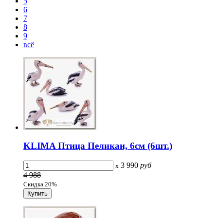
5
6
7
8
9
всё
KLIMA Птица Пеликан, 6см (6шт.)
3 990
руб
x
4 988
Скидка 20%