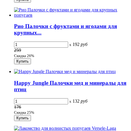
Рио Палочки с фруктами и ягодами для
крупных...
192
руб
x
259
Скидка 26%
Happy Jungle Палочки мед и минералы для
птиц
132
руб
x
176
Скидка 25%