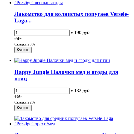
Лакомство для волнистых попугаев Versele-
Laga...
190
руб
x
247
Скидка 23%
Happy Jungle Палочки мед и ягоды для
птиц
132
руб
x
169
Скидка 22%