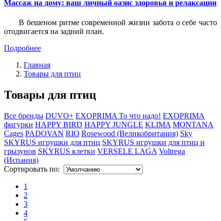
Массаж на дому: ваш личный оазис здоровья и релаксации
В бешеном ритме современной жизни забота о себе часто
отодвигается на задний план.
Подробнее
Главная
Товары для птиц
Товары для птиц
Все бренды
DUVO+
EXOPRIMA То что надо!
EXOPRIMA
фигурки
HAPPY BIRD
HAPPY JUNGLE
KLIMA
MONTANA
Cages
PADOVAN
RIO
Rosewood (Великобритания)
Sky
SKYRUS игрушки для птиц
SKYRUS игрушки для птиц и
грызунов
SKYRUS клетки
VERSELE LAGA
Voltrega
(Испания)
Сортировать по:
1
2
3
4