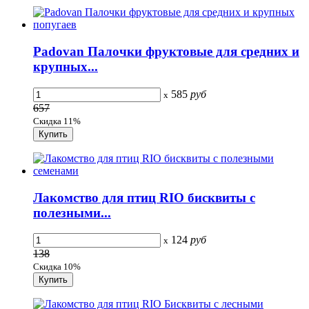
Padovan Палочки фруктовые для средних и
крупных...
585
руб
x
657
Скидка 11%
Лакомство для птиц RIO бисквиты с
полезными...
124
руб
x
138
Скидка 10%