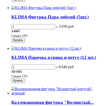
KLIMA Фигурка Пара лебедей (5шт.)
3 030
руб
x
3 607
Скидка 16%
KLIMA Парочка курица и петух (12 шт.)
8 640
руб
x
10 165
Скидка 15%
Коллекционная фигурка "Волнистый...