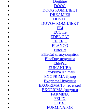
Dogtrine
DOOG
DOOG КОМПЛЕКТ
DREAMIES
DUVO+
DUVO+ КОМПЛЕКТ
EBI
ECOlife
EDEL CAT
EEIEEIO
ELANCO
EliteCat
EliteCat комкующийся
EliteDog игрушки
ElitePad
EUKANUBA
ExoPrima Animals
EXOPRIMA Декор
Exoprima Игрушки
EXOPRIMA То что надо!
EXOPRIMA фигурки
FARMINA
FELIX
FLEXI
FURMINATOR