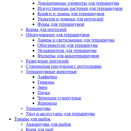
Декоративные элементы для террариума
Искусственные растения для террариумов
Коряги и лианы для террариумов
Укрытия и домики для рептилий
Фоны для террариумов
Корма для рептилий
Оборудование для террариумов
Лампы и светильники для террариума
Обогреватели для террариума
Увлажнители для террариума
Фильтры для акватеррариумов
Разведение рептилий
Сувенирная продукция с рептилиями
Террариумные животные
Амфибии
Гекконы
Змеи
Пауки
Черепахи сухопутные
Ящерицы
Террариумы
Уход и аксессуары для террариума
Товары для рыбок
Аквариумы для рыбок
Корм для рыб