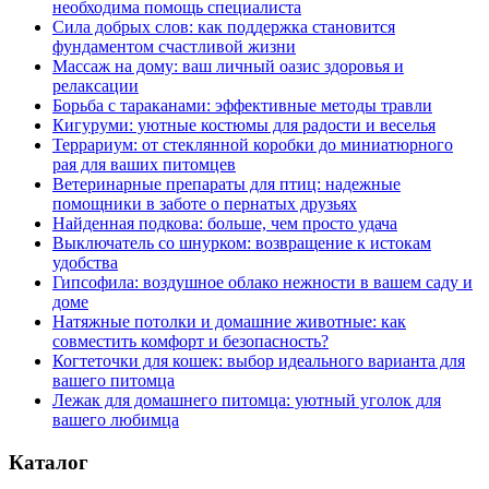
необходима помощь специалиста
Сила добрых слов: как поддержка становится
фундаментом счастливой жизни
Массаж на дому: ваш личный оазис здоровья и
релаксации
Борьба с тараканами: эффективные методы травли
Кигуруми: уютные костюмы для радости и веселья
Террариум: от стеклянной коробки до миниатюрного
рая для ваших питомцев
Ветеринарные препараты для птиц: надежные
помощники в заботе о пернатых друзьях
Найденная подкова: больше, чем просто удача
Выключатель со шнурком: возвращение к истокам
удобства
Гипсофила: воздушное облако нежности в вашем саду и
доме
Натяжные потолки и домашние животные: как
совместить комфорт и безопасность?
Когтеточки для кошек: выбор идеального варианта для
вашего питомца
Лежак для домашнего питомца: уютный уголок для
вашего любимца
Каталог